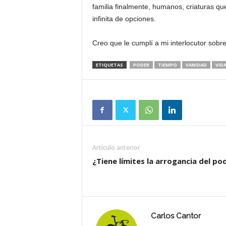
familia finalmente, humanos, criaturas qu
infinita de opciones.
Creo que le cumplí a mi interlocutor sobr
ETIQUETAS
PODER
TIEMPO
VANIDAD
VID
Artículo anterior
¿Tiene límites la arrogancia del po
Carlos Cantor