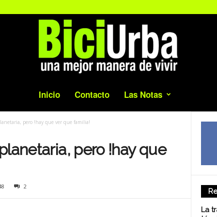
Inicio
Contacto
Las Notas
anetaria, pero !hay que ver que familia!
planetaria, pero !hay que
48
2
Re
La t