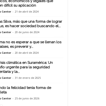
icos, económicos y legales que
n difícil su aplicación
s Cantor
-
21 de abril de 2024
s Silva, más que una forma de lograr
s, es hacer sociedad buscando el...
s Cantor
-
20 de junio de 2024
ema no es esperar a que se llenan los
ses, es prevenir y...
s Cantor
-
20 de abril de 2024
risis climática en Suramérica: Un
fío urgente para la seguridad
ntaria y la...
s Cantor
-
31 de enero de 2025
do la felicidad tenía forma de
cleta
s Cantor
-
25 de junio de 2026