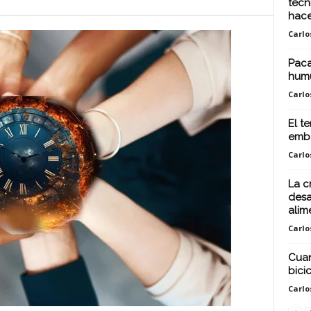
técn
hace
Carlo
Paca
humu
Carlo
El t
embal
Carlo
La c
desa
alime
Carlo
Cuan
bici
Carlo