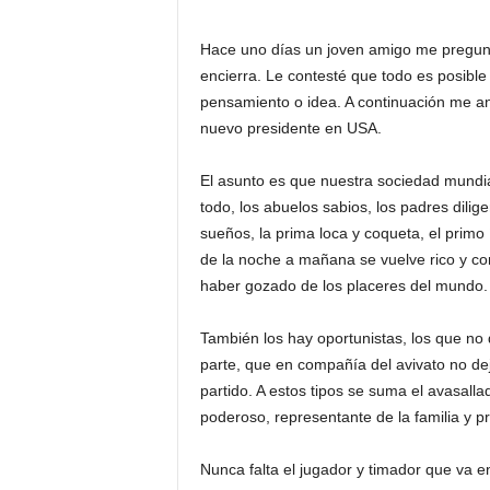
Hace uno días un joven amigo me pregunt
encierra. Le contesté que todo es posibl
pensamiento o idea. A continuación me ani
nuevo presidente en USA.
El asunto es que nuestra sociedad mundia
todo, los abuelos sabios, los padres dili
sueños, la prima loca y coqueta, el primo 
de la noche a mañana se vuelve rico y co
haber gozado de los placeres del mundo.
También los hay oportunistas, los que no 
parte, que en compañía del avivato no dej
partido. A estos tipos se suma el avasall
poderoso, representante de la familia y pr
Nunca falta el jugador y timador que va e