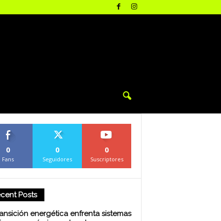
0
0
0
Fans
Seguidores
Suscriptores
cent Posts
ransición energética enfrenta sistemas