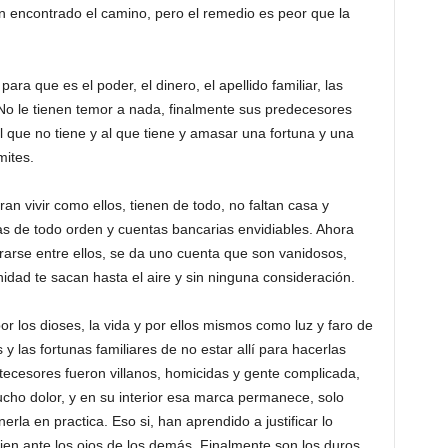
 encontrado el camino, pero el remedio es peor que la
ara que es el poder, el dinero, el apellido familiar, las
No le tienen temor a nada, finalmente sus predecesores
l que no tiene y al que tiene y amasar una fortuna y una
mites.
ran vivir como ellos, tienen de todo, no faltan casa y
as de todo orden y cuentas bancarias envidiables. Ahora
rarse entre ellos, se da uno cuenta que son vanidosos,
nidad te sacan hasta el aire y sin ninguna consideración.
r los dioses, la vida y por ellos mismos como luz y faro de
s y las fortunas familiares de no estar allí para hacerlas
ntecesores fueron villanos, homicidas y gente complicada,
cho dolor, y en su interior esa marca permanece, solo
rla en practica. Eso si, han aprendido a justificar lo
bien ante los ojos de los demás. Finalmente son los duros,