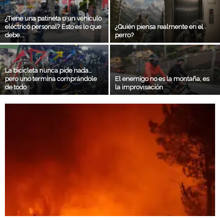
¿Tiene una patineta o un vehículo
eléctrico personal? Esto es lo que
¿Quién piensa realmente en el
debe...
perro?
La bicicleta nunca pide nada…
pero uno termina comprándole
El enemigo no es la montaña, es
de todo
la improvisación