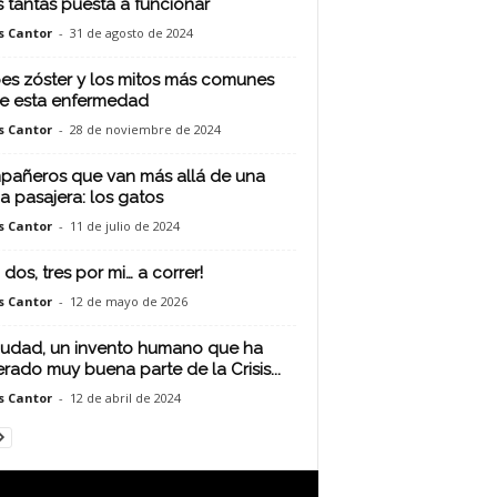
s tantas puesta a funcionar
s Cantor
-
31 de agosto de 2024
es zóster y los mitos más comunes
e esta enfermedad
s Cantor
-
28 de noviembre de 2024
añeros que van más allá de una
 pasajera: los gatos
s Cantor
-
11 de julio de 2024
 dos, tres por mi… a correr!
s Cantor
-
12 de mayo de 2026
iudad, un invento humano que ha
rado muy buena parte de la Crisis...
s Cantor
-
12 de abril de 2024