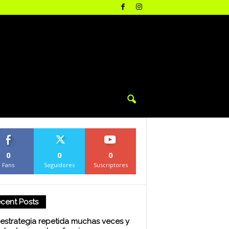
0
0
0
Fans
Seguidores
Suscriptores
cent Posts
estrategia repetida muchas veces y