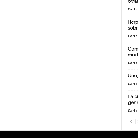
otra
Carlo
Herp
sobr
Carlo
Comp
moda
Carlo
Uno,
Carlo
La c
gene
Carlo