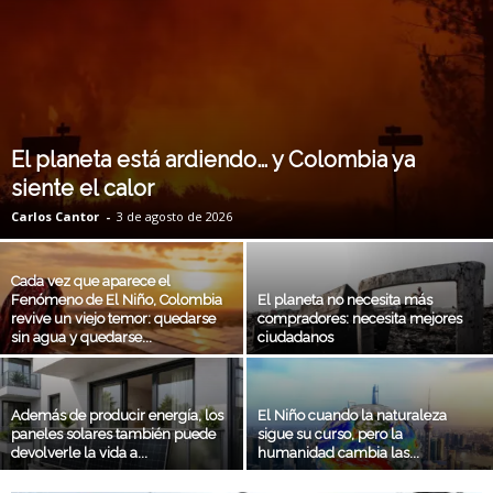
El planeta está ardiendo… y Colombia ya
siente el calor
Carlos Cantor
-
3 de agosto de 2026
Cada vez que aparece el
Fenómeno de El Niño, Colombia
El planeta no necesita más
revive un viejo temor: quedarse
compradores: necesita mejores
sin agua y quedarse...
ciudadanos
Además de producir energía, los
El Niño cuando la naturaleza
paneles solares también puede
sigue su curso, pero la
devolverle la vida a...
humanidad cambia las...