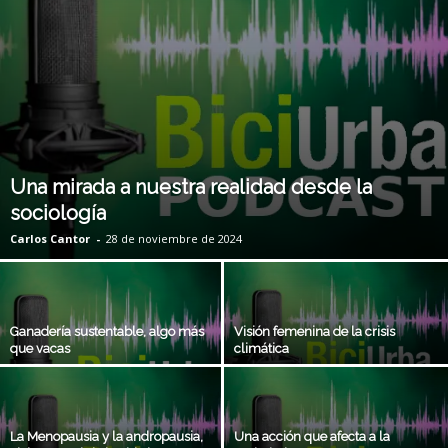
Una mirada a nuestra realidad desde la
sociología
Carlos Cantor
-
28 de noviembre de 2024
Ganadería sustentable, algo más
Visión femenina de la crisis
que vacas
climática
La Menopausia y la andropausia,
Una acción que afecta a la