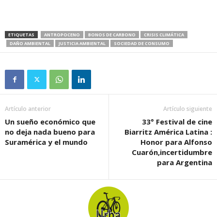
ETIQUETAS
ANTROPOCENO
BONOS DE CARBONO
CRISIS CLIMÁTICA
DAÑO AMBIENTAL
JUSTICIA AMBIENTAL
SOCIEDAD DE CONSUMO
Artículo anterior
Artículo siguiente
Un sueño económico que
33° Festival de cine
no deja nada bueno para
Biarritz América Latina :
Suramérica y el mundo
Honor para Alfonso
Cuarón,incertidumbre
para Argentina