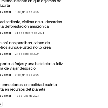
l mismo instante en que dejamos de
ucirla
s Cantor
-
1 de junio de 2026
ad sedienta, víctima de su desorden
 la deforestación amazónica
s Cantor
-
31 de octubre de 2024
n ahí, nos perciben, saben de
tros aunque usted no lo crea
s Cantor
-
24 de abril de 2024
orte, alforjas y una bicicleta: la feliz
ra de viajar despacio
s Cantor
-
9 de junio de 2026
r conectados, en realidad cuánto
ta en recursos del planeta
s Cantor
-
10 de julio de 2024