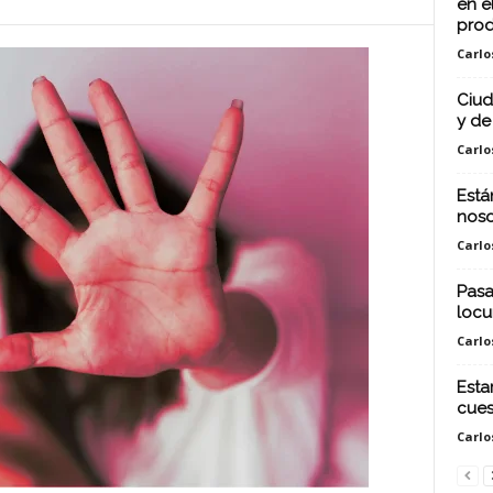
en e
prod
Carlo
Ciud
y de
Carlo
Está
noso
Carlo
Pasap
locu
Carlo
Esta
cues
Carlo