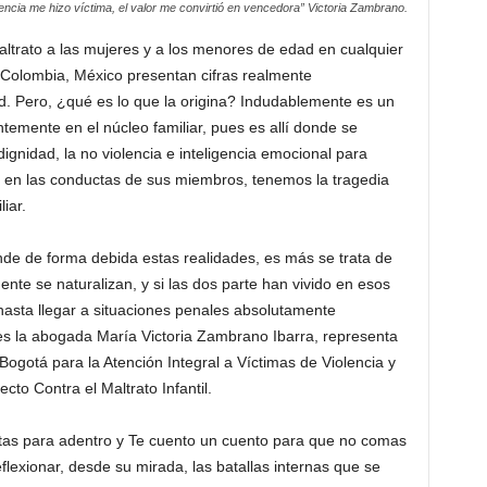
lencia me hizo víctima, el valor me convirtió en vencedora” Victoria Zambrano.
altrato a las mujeres y a los menores de edad en cualquier
 Colombia, México presentan cifras realmente
d. Pero, ¿qué es lo que la origina? Indudablemente es un
temente en el núcleo familiar, pues es allí donde se
 dignidad, la no violencia e inteligencia emocional para
o en las conductas de sus miembros, tenemos la tragedia
liar.
nde de forma debida estas realidades, es más se trata de
ente se naturalizan, y si las dos parte han vivido en esos
 hasta llegar a situaciones penales absolutamente
des la abogada María Victoria Zambrano Ibarra, representa
 Bogotá para la Atención Integral a Víctimas de Violencia y
cto Contra el Maltrato Infantil.
ertas para adentro y Te cuento un cuento para que no comas
lexionar, desde su mirada, las batallas internas que se