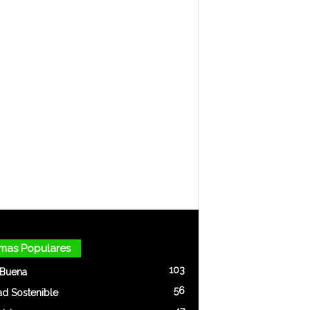
mas Populares
103
 Buena
56
ad Sostenible