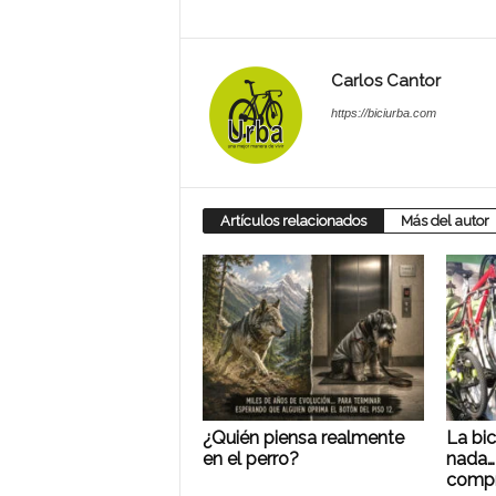
Carlos Cantor
https://biciurba.com
Artículos relacionados
Más del autor
¿Quién piensa realmente
La bic
en el perro?
nada…
compr