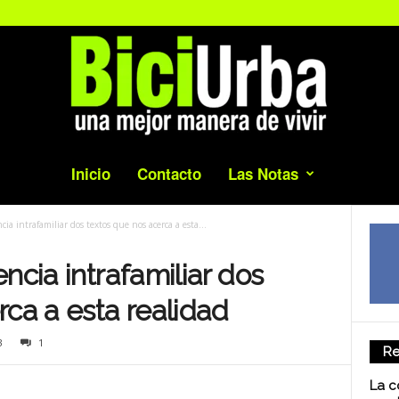
Inicio
Contacto
Las Notas
ia intrafamiliar dos textos que nos acerca a esta...
ncia intrafamiliar dos
rca a esta realidad
3
1
Re
La c