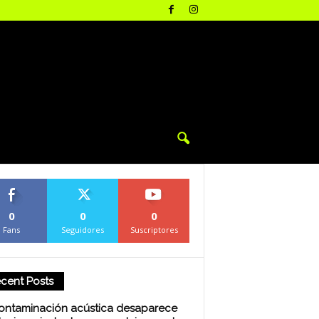
0
0
0
Fans
Seguidores
Suscriptores
cent Posts
ontaminación acústica desaparece