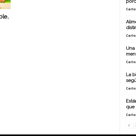
porc
Carlo
ble,
Alim
disti
Carlo
Una 
ment
Carlo
La b
segú
Carlo
Está
que 
Carlo