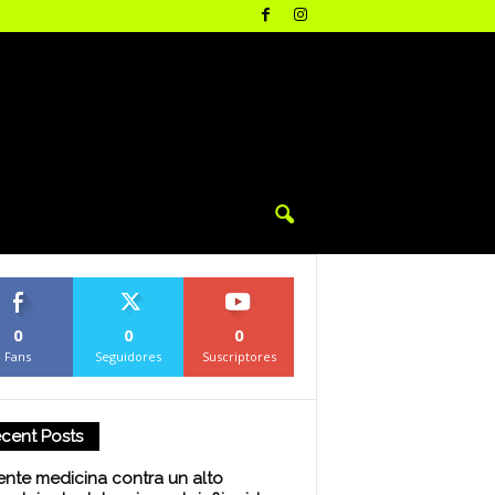
0
0
0
Fans
Seguidores
Suscriptores
cent Posts
iente medicina contra un alto