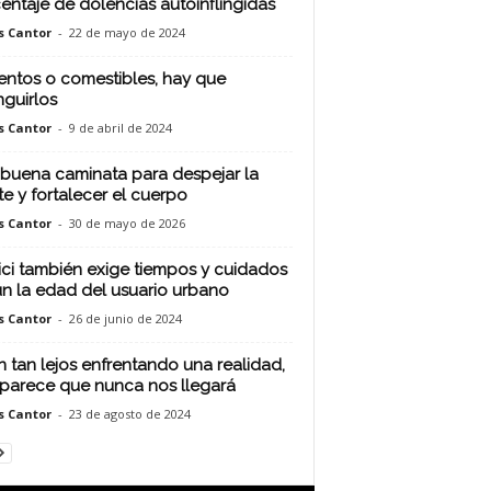
entaje de dolencias autoinflingidas
s Cantor
-
22 de mayo de 2024
entos o comestibles, hay que
nguirlos
s Cantor
-
9 de abril de 2024
buena caminata para despejar la
e y fortalecer el cuerpo
s Cantor
-
30 de mayo de 2026
ici también exige tiempos y cuidados
n la edad del usuario urbano
s Cantor
-
26 de junio de 2024
n tan lejos enfrentando una realidad,
parece que nunca nos llegará
s Cantor
-
23 de agosto de 2024