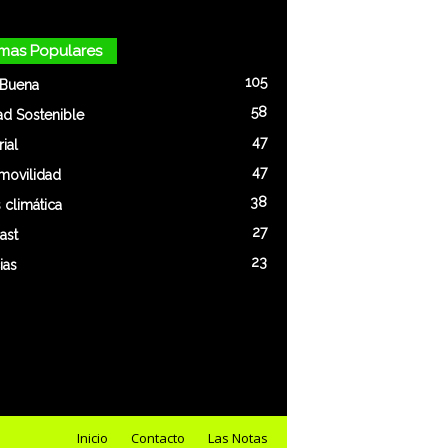
mas Populares
105
 Buena
58
ad Sostenible
47
rial
47
movilidad
38
s climática
27
ast
23
ias
Inicio
Contacto
Las Notas