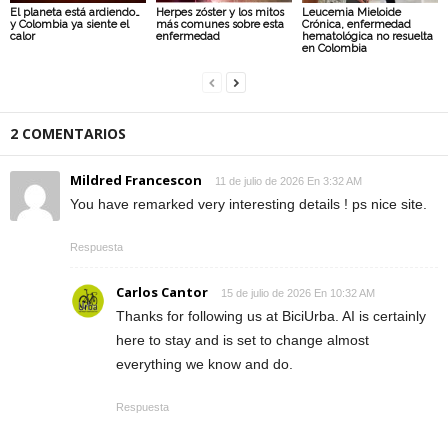
El planeta está ardiendo…
Herpes zóster y los mitos
Leucemia Mieloide
y Colombia ya siente el
más comunes sobre esta
Crónica, enfermedad
calor
enfermedad
hematológica no resuelta
en Colombia
2 COMENTARIOS
Mildred Francescon
11 de julio de 2026 En 3:32 AM
You have remarked very interesting details ! ps nice site.
Respuesta
Carlos Cantor
15 de julio de 2026 En 10:32 AM
Thanks for following us at BiciUrba. AI is certainly
here to stay and is set to change almost
everything we know and do.
Respuesta