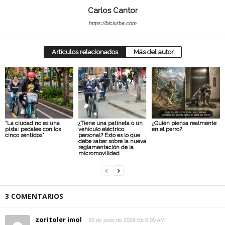
Carlos Cantor
https://biciurba.com
Artículos relacionados
Más del autor
“La ciudad no es una
¿Tiene una patineta o un
¿Quién piensa realmente
pista: pedalee con los
vehículo eléctrico
en el perro?
cinco sentidos”
personal? Esto es lo que
debe saber sobre la nueva
reglamentación de la
micromovilidad
3 COMENTARIOS
zoritoler imol
20 de junio de 2026 En 6:09 AM