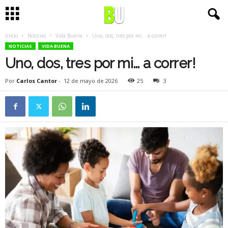
Inicio
Noticias
Vida Buena
Uno, dos, tres por mi… a correr!
NOTICIAS
VIDA BUENA
Uno, dos, tres por mi… a correr!
Por
Carlos Cantor
-
12 de mayo de 2026
25
3