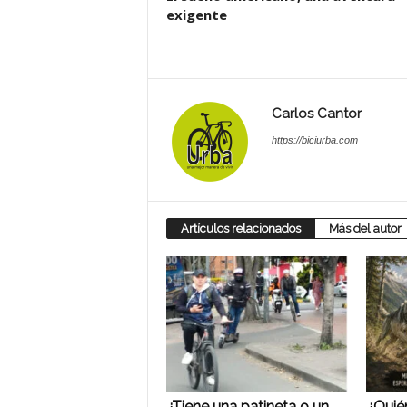
exigente
Carlos Cantor
https://biciurba.com
Artículos relacionados
Más del autor
¿Tiene una patineta o un
¿Quié