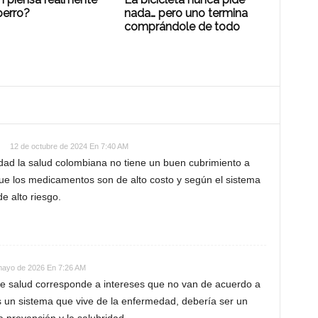
perro?
nada… pero uno termina
comprándole de todo
n
12 de octubre de 2024 En 7:40 AM
dad la salud colombiana no tiene un buen cubrimiento a
ue los medicamentos son de alto costo y según el sistema
e alto riesgo.
mayo de 2026 En 7:26 AM
 de salud corresponde a intereses que no van de acuerdo a
Es un sistema que vive de la enfermedad, debería ser un