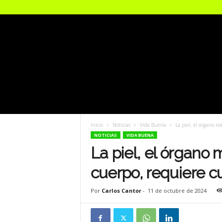
B
i
c
i
Inicio
Noticias
Vida Buena
La piel, el órgano 
u
NOTICIAS
VIDA BUENA
r
b
La piel, el órgano
a
cuerpo, requiere 
Por
Carlos Cantor
-
11 de octubre de 2024