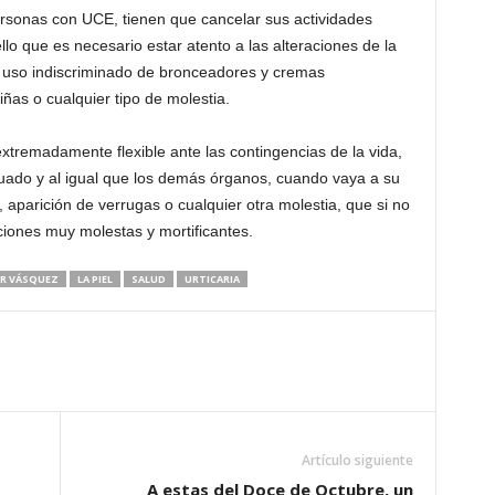
rsonas con UCE, tienen que cancelar sus actividades
lo que es necesario estar atento a las alteraciones de la
 al uso indiscriminado de bronceadores y cremas
ñas o cualquier tipo de molestia.
xtremadamente flexible ante las contingencias de la vida,
ado y al igual que los demás órganos, cuando vaya a su
, aparición de verrugas o cualquier otra molestia, que si no
ciones muy molestas y mortificantes.
AR VÁSQUEZ
LA PIEL
SALUD
URTICARIA
Artículo siguiente
A estas del Doce de Octubre, un