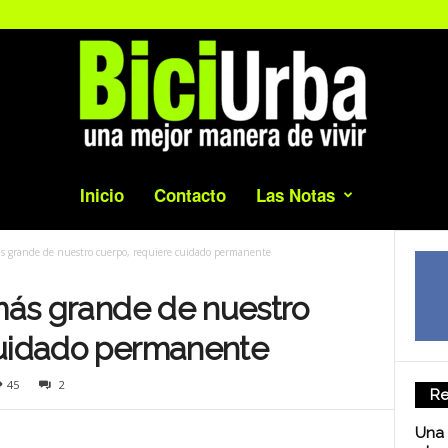
Inicio
Contacto
Las Notas
más grande de nuestro cuerpo, requiere cuidado permanente
 más grande de nuestro
cuidado permanente
45
2
Re
Una 