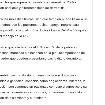
co cifra que supera la prevalencia general del 25% en
n psoriasis y diferentes tipos de dermatitis.
causa molestias físicas, sino que también puede llevar a un
damental que los pacientes reciban apoyo integral para
os psicológicos», afirmó la doctora Laura Del Mar Vásquez,
 el manejo de la UCE.
tico que afecta entre el 1 % y el 3 % de la población
ronchas, manchas e hinchazón en la piel, acompañadas de
 ardor que pueden presentarse casi a diario durante al
también se manifiesta con una hinchazón dolorosa en
 labios o genitales, conocida como angioedema. Además, la
resión son comunes en pacientes con este diagnóstico y su
ar adecuadamente sus emociones, un fenómeno conocido
ón de aislamiento y sufrimiento.