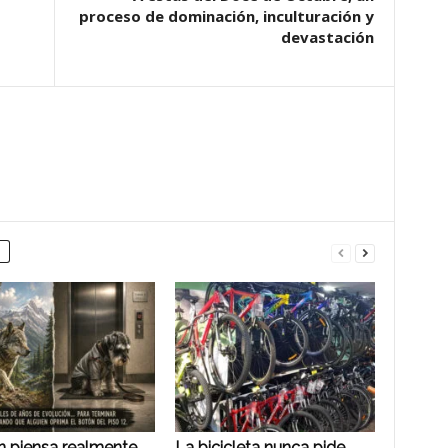
proceso de dominación, inculturación y
devastación
n piensa realmente
La bicicleta nunca pide