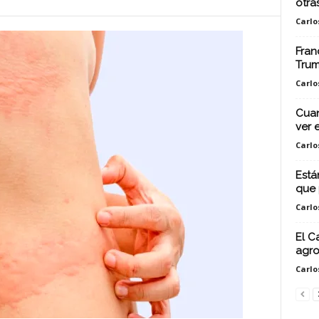
otra
Carlo
Fran
Tru
Carlo
Cuan
ver 
Carlo
Está
que 
Carlo
El C
agro
Carlo