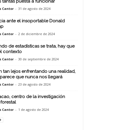
s tantas puesta a funcionar
s Cantor
-
31 de agosto de 2024
cia ante el insoportable Donald
mp
s Cantor
-
2 de diciembre de 2024
do de estadísticas se trata, hay que
el contexto
s Cantor
-
30 de septiembre de 2024
n tan lejos enfrentando una realidad,
parece que nunca nos llegará
s Cantor
-
23 de agosto de 2024
acao, centro de la investigación
forestal
s Cantor
-
1 de agosto de 2024