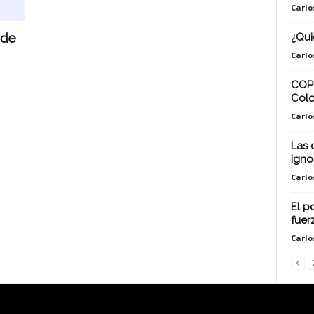
Carlo
 de
¿Qui
Carlo
COP 
Colo
Carlo
Las 
igno
Carlo
El p
fuer
Carlo