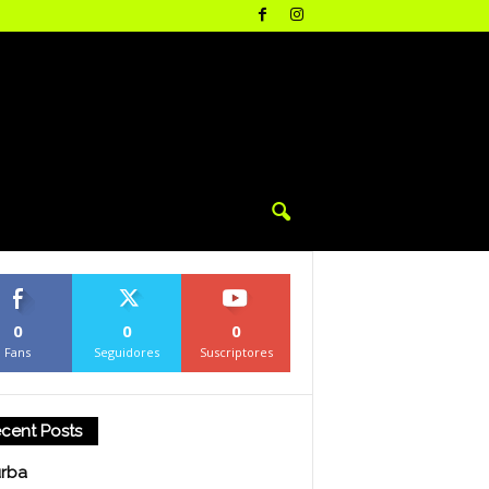
0
0
0
Fans
Seguidores
Suscriptores
cent Posts
urba