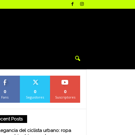
0
0
0
Fans
Seguidores
Suscriptores
cent Posts
legancia del ciclista urbano: ropa