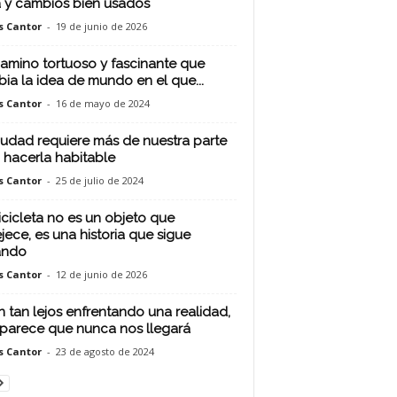
 y cambios bien usados
s Cantor
-
19 de junio de 2026
amino tortuoso y fascinante que
ia la idea de mundo en el que...
s Cantor
-
16 de mayo de 2024
iudad requiere más de nuestra parte
 hacerla habitable
s Cantor
-
25 de julio de 2024
icicleta no es un objeto que
jece, es una historia que sigue
ando
s Cantor
-
12 de junio de 2026
n tan lejos enfrentando una realidad,
parece que nunca nos llegará
s Cantor
-
23 de agosto de 2024