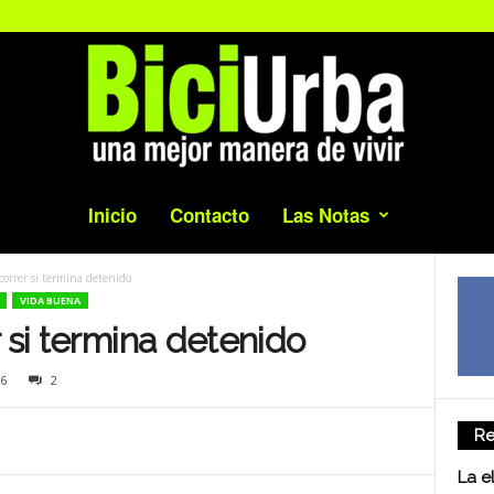
Inicio
Contacto
Las Notas
correr si termina detenido
VIDA BUENA
 si termina detenido
6
2
Re
La e