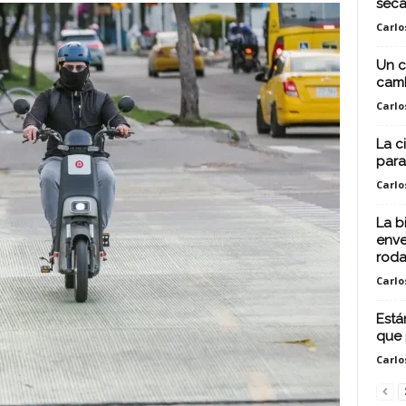
seca
Carlo
Un c
camb
Carlo
La c
para
Carlo
La b
enve
rod
Carlo
Está
que 
Carlo