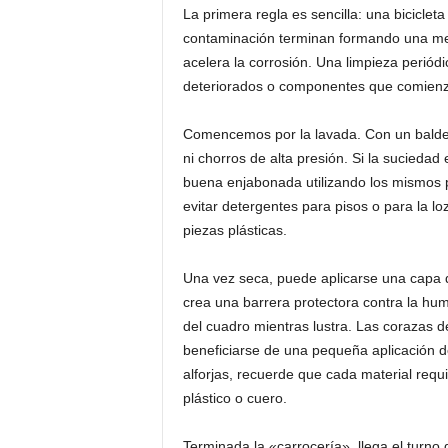
La primera regla es sencilla: una bicicleta 
contaminación terminan formando una mez
acelera la corrosión. Una limpieza periódic
deteriorados o componentes que comienz
Comencemos por la lavada. Con un balde 
ni chorros de alta presión. Si la sucieda
buena enjabonada utilizando los mismos p
evitar detergentes para pisos o para la lo
piezas plásticas.
Una vez seca, puede aplicarse una capa d
crea una barrera protectora contra la hu
del cuadro mientras lustra. Las corazas de
beneficiarse de una pequeña aplicación de
alforjas, recuerde que cada material requi
plástico o cuero.
Terminada la «carrocería», llega el turno