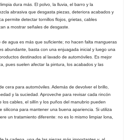
limpia dura más. El polvo, la lluvia, el barro y la
cla abrasiva que desgasta piezas, deteriora acabados y
a permite detectar tornillos flojos, grietas, cables
an a mostrar señales de desgaste.
de agua es más que suficiente; no hacen falta mangueras
d es abundante, basta con una enjuagada inicial y luego una
roductos destinados al lavado de automóviles. Es mejor
za, pues suelen afectar la pintura, los acabados y las
e cera para automóviles. Además de devolver el brillo,
medad y la suciedad. Aproveche para revisar cada rincón
 los cables, el sillín y los puños del manubrio pueden
 silicona para mantener una buena apariencia. Si utiliza
ere un tratamiento diferente: no es lo mismo limpiar lona,
 de la cadena, una de las piezas más importantes y, al