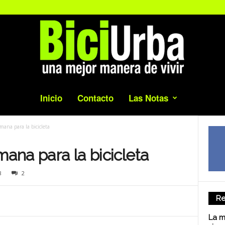
Inicio
Contacto
Las Notas
emana para la bicicleta
mana para la bicicleta
8
2
Re
La m