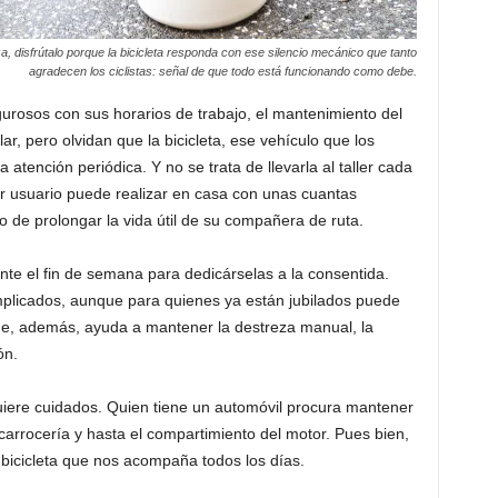
za, disfrútalo porque la bicicleta responda con ese silencio mecánico que tanto
agradecen los ciclistas: señal de que todo está funcionando como debe.
igurosos con sus horarios de trabajo, el mantenimiento del
ar, pero olvidan que la bicicleta, ese vehículo que los
 atención periódica. Y no se trata de llevarla al taller cada
r usuario puede realizar en casa con unas cuantas
o de prolongar la vida útil de su compañera de ruta.
te el fin de semana para dedicárselas a la consentida.
mplicados, aunque para quienes ya están jubilados puede
ue, además, ayuda a mantener la destreza manual, la
ón.
quiere cuidados. Quien tiene un automóvil procura mantener
a carrocería y hasta el compartimiento del motor. Pues bien,
bicicleta que nos acompaña todos los días.