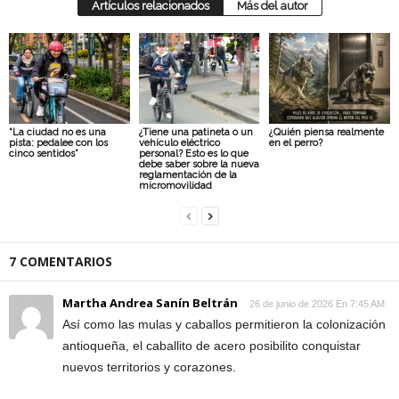
Artículos relacionados
Más del autor
“La ciudad no es una
¿Tiene una patineta o un
¿Quién piensa realmente
pista: pedalee con los
vehículo eléctrico
en el perro?
cinco sentidos”
personal? Esto es lo que
debe saber sobre la nueva
reglamentación de la
micromovilidad
7 COMENTARIOS
Martha Andrea Sanín Beltrán
26 de junio de 2026 En 7:45 AM
Así como las mulas y caballos permitieron la colonización
antioqueña, el caballito de acero posibilito conquistar
nuevos territorios y corazones.