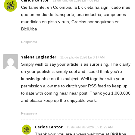
29 de junio de 2026 En 4:06 PM
Ciertamente, en Colombia, la bicicleta ha significado más
que un medio de transporte, una industria, campeones
mundiales en pista y ruta, Gracias por seguirnos en
BiciUrba
Respuesta
Yelena Englander
11 de julio de 2026 En 3:17 AM
Simply wish to say your article is as surprising. The clarity
on your publish is simply cool and i could think you’re
knowledgeable on this subject. Well together with your
permission allow me to clutch your RSS feed to keep up
to date with coming near near post. Thank you 1,000,000
and please keep up the enjoyable work.
Respuesta
Carlos Cantor
15 de julio de 2026 En 11:29 AM
Thank you; you are always welcome at BiciUrba.