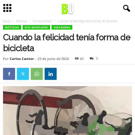
Inicio
Noticias
Eco-movilidad
Cuando la felicidad tenía forma de bicicleta
NOTICIAS
ECO-MOVILIDAD
VIDA BUENA
Cuando la felicidad tenía forma de
bicicleta
Por
Carlos Cantor
-
25 de junio de 2026
61
7