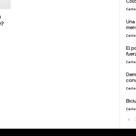
Colo
Carlo
n
Una 
y?
ment
Carlo
El p
fuer
Carlo
Demo
conv
Carlo
Bici
Carlo