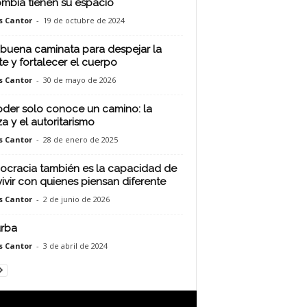
mbia tienen su espacio
s Cantor
-
19 de octubre de 2024
buena caminata para despejar la
e y fortalecer el cuerpo
s Cantor
-
30 de mayo de 2026
oder solo conoce un camino: la
za y el autoritarismo
s Cantor
-
28 de enero de 2025
cracia también es la capacidad de
ivir con quienes piensan diferente
s Cantor
-
2 de junio de 2026
urba
s Cantor
-
3 de abril de 2024