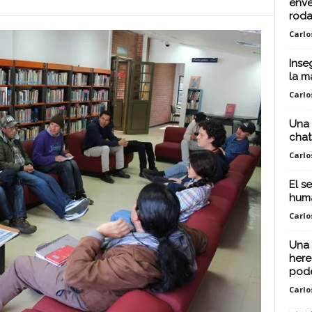
enve
rod
Carlo
Inse
la m
Carlo
Una 
chat
Carlo
El s
huma
Carlo
Una 
here
pod
Carlo