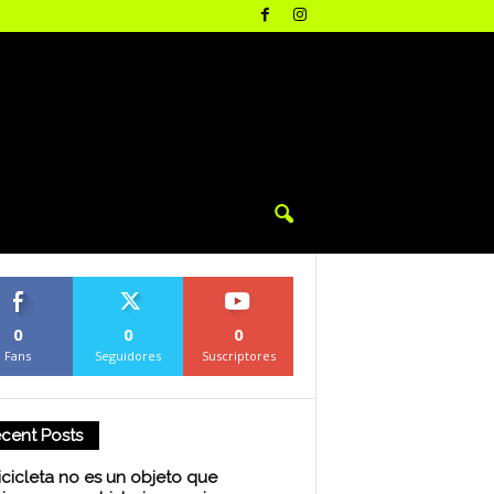
0
0
0
Fans
Seguidores
Suscriptores
cent Posts
icicleta no es un objeto que