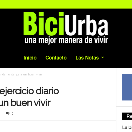
Inicio
Contacto
Las Notas
 fundamental para un buen vivir
jercicio diario
n buen vivir
0
Re
La b