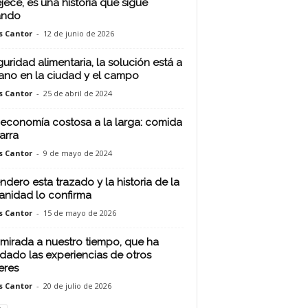
jece, es una historia que sigue
ando
s Cantor
-
12 de junio de 2026
guridad alimentaria, la solución está a
ano en la ciudad y el campo
s Cantor
-
25 de abril de 2024
economía costosa a la larga: comida
arra
s Cantor
-
9 de mayo de 2024
endero esta trazado y la historia de la
nidad lo confirma
s Cantor
-
15 de mayo de 2026
mirada a nuestro tiempo, que ha
dado las experiencias de otros
eres
s Cantor
-
20 de julio de 2026