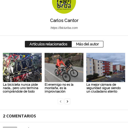
Carlos Cantor
https://biciurba.com
Artículos relacionados
Más del autor
La bicicleta nunca pide
El enemigo no es la
La mejor cámara de
nada… pero uno termina
montaña, es la
seguridad sigue siendo
comprándole de todo
improvisación
un ciudadano atento
2 COMENTARIOS