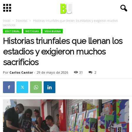
Inicio
Editorial
Historias triunfales que llenan los estadios y exigieron muchos
sacrificios
EDITORIAL
NOTICIAS
VIDA BUENA
Historias triunfales que llenan los
estadios y exigieron muchos
sacrificios
Por
Carlos Cantor
-
29 de mayo de 2026
31
2