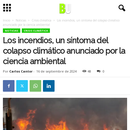
Inicio
Noticias
Crisis climática
Los incendios, un síntoma del colapso climático
anunciado por la ciencia ambiental
NOTICIAS
CRISIS CLIMÁTICA
Los incendios, un síntoma del
colapso climático anunciado por la
ciencia ambiental
Por
Carlos Cantor
-
16 de septiembre de 2024
48
0