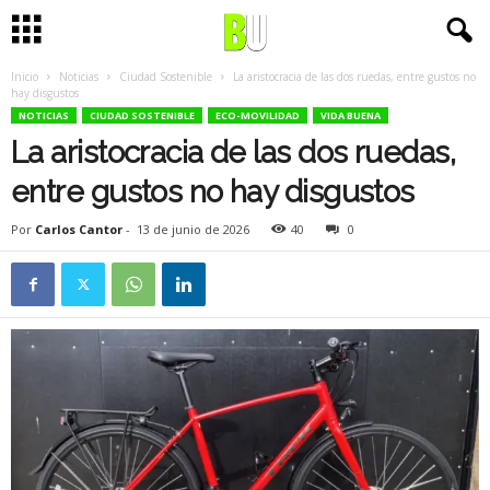
Inicio
Noticias
Ciudad Sostenible
La aristocracia de las dos ruedas, entre gustos no
hay disgustos
NOTICIAS
CIUDAD SOSTENIBLE
ECO-MOVILIDAD
VIDA BUENA
La aristocracia de las dos ruedas,
entre gustos no hay disgustos
Por
Carlos Cantor
-
13 de junio de 2026
40
0