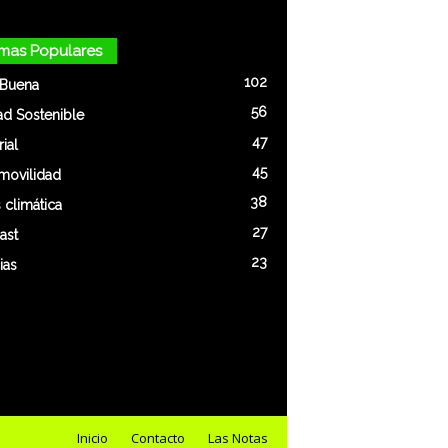
mas Populares
102
 Buena
56
ad Sostenible
47
rial
45
movilidad
38
s climática
27
ast
23
ias
Inicio
Contacto
Las Notas