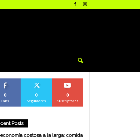
0
0
0
Fans
Seguidores
Suscriptores
cent Posts
economía costosa a la larga: comida