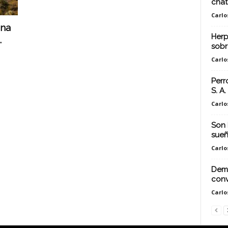
chat
Carlo
Una
Herp
.
sobr
Carlo
Perr
S. A.
Carlo
Son 
sueñ
Carlo
Demo
conv
Carlo