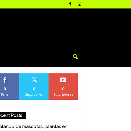
0
0
0
Fans
Seguidores
Suscriptores
cent Posts
blando de mascotas….plantas en