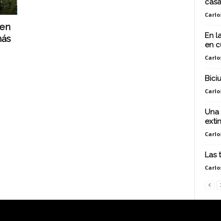
cas
Carlo
 en
En l
más
en c
Carlo
Bici
Carlo
Una 
exti
Carlo
Las 
Carlo