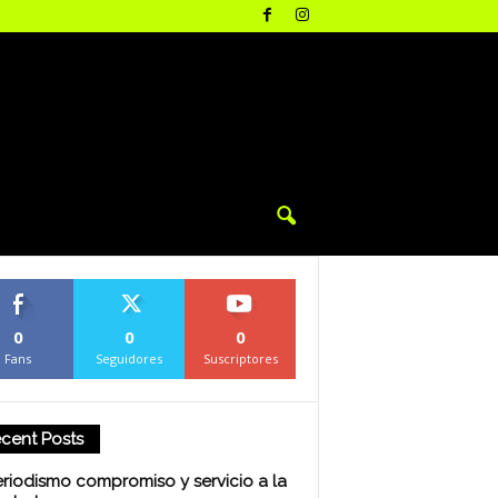
0
0
0
Fans
Seguidores
Suscriptores
cent Posts
eriodismo compromiso y servicio a la