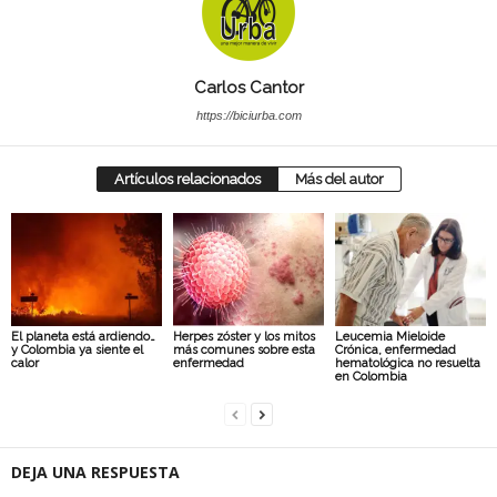
Carlos Cantor
https://biciurba.com
Artículos relacionados
Más del autor
El planeta está ardiendo…
Herpes zóster y los mitos
Leucemia Mieloide
y Colombia ya siente el
más comunes sobre esta
Crónica, enfermedad
calor
enfermedad
hematológica no resuelta
en Colombia
DEJA UNA RESPUESTA