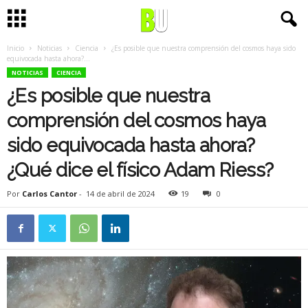
Inicio
Noticias
Ciencia
¿Es posible que nuestra comprensión del cosmos haya sido
equivocada hasta ahora?...
NOTICIAS
CIENCIA
¿Es posible que nuestra
comprensión del cosmos haya
sido equivocada hasta ahora?
¿Qué dice el físico Adam Riess?
Por
Carlos Cantor
-
14 de abril de 2024
19
0