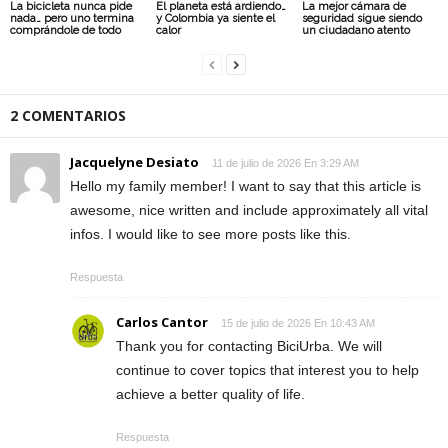
La bicicleta nunca pide
El planeta está ardiendo…
La mejor cámara de
nada… pero uno termina
y Colombia ya siente el
seguridad sigue siendo
comprándole de todo
calor
un ciudadano atento
2 COMENTARIOS
Jacquelyne Desiato
11 de julio de 2026 En 3:29 AM
Hello my family member! I want to say that this article is
awesome, nice written and include approximately all vital
infos. I would like to see more posts like this.
Respuesta
Carlos Cantor
15 de julio de 2026 En 10:43 AM
Thank you for contacting BiciUrba. We will
continue to cover topics that interest you to help
achieve a better quality of life.
Respuesta