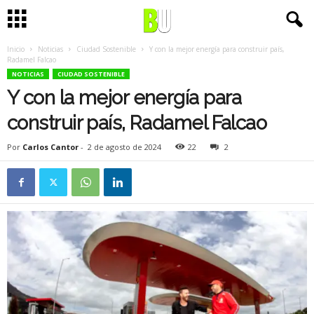
Inicio
Noticias
Ciudad Sostenible
Y con la mejor energía para construir país,
Radamel Falcao
NOTICIAS
CIUDAD SOSTENIBLE
Y con la mejor energía para
construir país, Radamel Falcao
Por
Carlos Cantor
-
2 de agosto de 2024
22
2