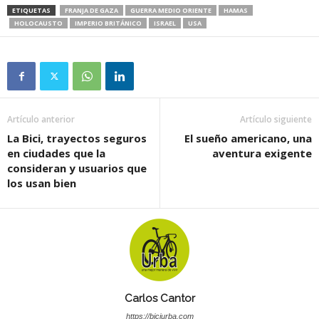
ETIQUETAS
FRANJA DE GAZA
GUERRA MEDIO ORIENTE
HAMAS
HOLOCAUSTO
IMPERIO BRITÁNICO
ISRAEL
USA
Artículo anterior
Artículo siguiente
La Bici, trayectos seguros
El sueño americano, una
en ciudades que la
aventura exigente
consideran y usuarios que
los usan bien
Carlos Cantor
https://biciurba.com