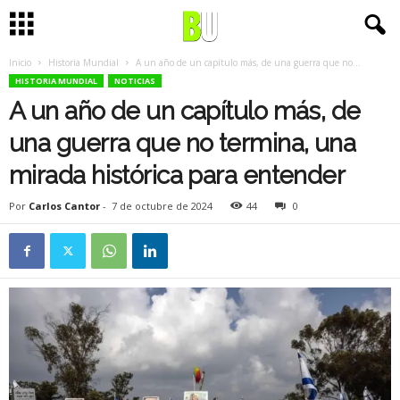
Inicio
Historia Mundial
A un año de un capítulo más, de una guerra que no...
HISTORIA MUNDIAL
NOTICIAS
A un año de un capítulo más, de
una guerra que no termina, una
mirada histórica para entender
Por
Carlos Cantor
-
7 de octubre de 2024
44
0