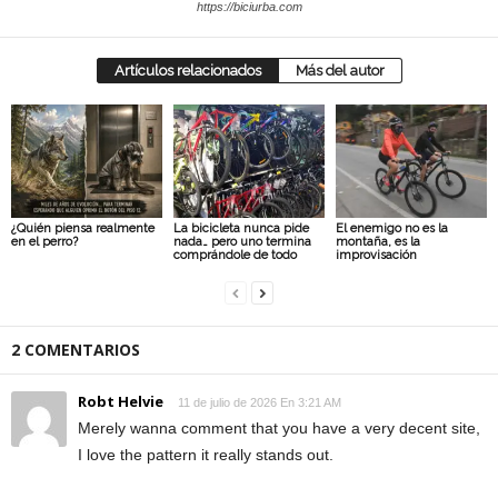
https://biciurba.com
Artículos relacionados
Más del autor
¿Quién piensa realmente
La bicicleta nunca pide
El enemigo no es la
en el perro?
nada… pero uno termina
montaña, es la
comprándole de todo
improvisación
2 COMENTARIOS
Robt Helvie
11 de julio de 2026 En 3:21 AM
Merely wanna comment that you have a very decent site,
I love the pattern it really stands out.