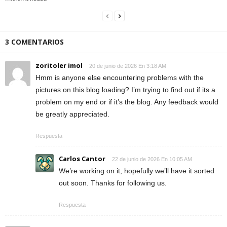
3 COMENTARIOS
zoritoler imol
20 de junio de 2026 En 3:18 AM
Hmm is anyone else encountering problems with the
pictures on this blog loading? I’m trying to find out if its a
problem on my end or if it’s the blog. Any feedback would
be greatly appreciated.
Respuesta
Carlos Cantor
22 de junio de 2026 En 10:05 AM
We’re working on it, hopefully we’ll have it sorted
out soon. Thanks for following us.
Respuesta