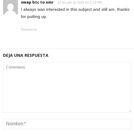
swap btc to xmr
24 de julio de 2026 En 2:13 PM
I always was interested in this subject and still am, thanks
for putting up.
Respuesta
DEJA UNA RESPUESTA