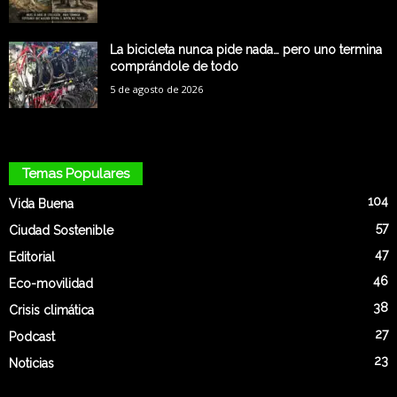
La bicicleta nunca pide nada… pero uno termina
comprándole de todo
5 de agosto de 2026
Temas Populares
104
Vida Buena
57
Ciudad Sostenible
47
Editorial
46
Eco-movilidad
38
Crisis climática
27
Podcast
23
Noticias