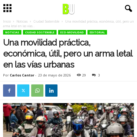
Inicio
Noticias
Ciudad Sostenible
Una movilidad práctica, económica, útil, pero un
arma letal en las vías...
NOTICIAS
CIUDAD SOSTENIBLE
ECO-MOVILIDAD
EDITORIAL
Una movilidad práctica,
económica, útil, pero un arma letal
en las vías urbanas
Por
Carlos Cantor
-
23 de mayo de 2026
29
3