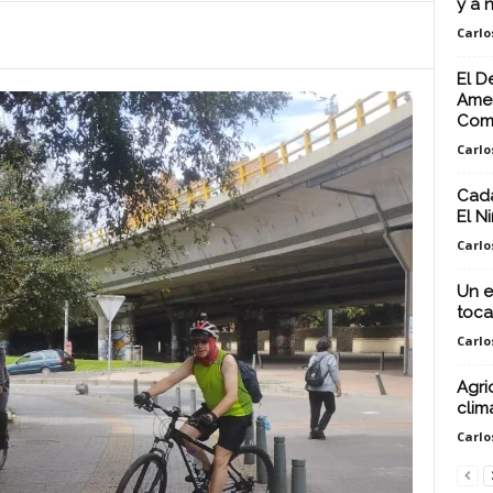
y a 
Carlo
El D
Amen
Com
Carlo
Cada
El N
Carlo
Un e
toca
Carlo
Agri
climá
Carlo