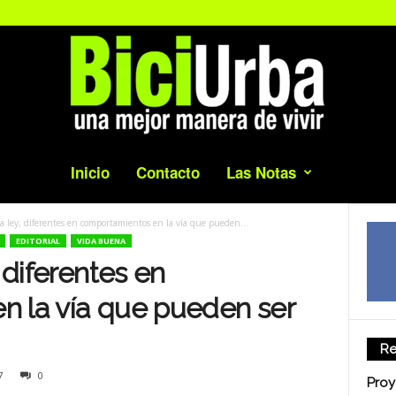
Inicio
Contacto
Las Notas
la ley, diferentes en comportamientos en la vía que pueden...
EDITORIAL
VIDA BUENA
, diferentes en
n la vía que pueden ser
Re
7
0
Proy