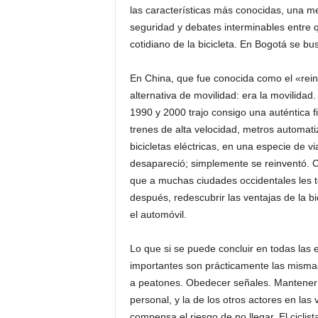
las características más conocidas, una m
seguridad y debates interminables entre 
cotidiano de la bicicleta. En Bogotá se bu
En China, que fue conocida como el «reino
alternativa de movilidad: era la movilida
1990 y 2000 trajo consigo una auténtica fi
trenes de alta velocidad, metros automati
bicicletas eléctricas, en una especie de v
desapareció; simplemente se reinventó. 
que a muchas ciudades occidentales les to
después, redescubrir las ventajas de la b
el automóvil.
Lo que si se puede concluir en todas la
importantes son prácticamente las mismas 
a peatones. Obedecer señales. Mantener l
personal, y la de los otros actores en las
compensa el riesgo de no llegar. El ciclis