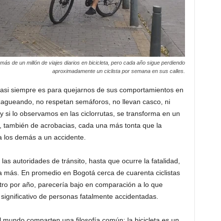
 más de un millón de viajes diarios en bicicleta, pero cada año sigue perdiendo
aproximadamente un ciclista por semana en sus calles.
casi siempre es para quejarnos de sus comportamientos en
igzagueando, no respetan semáforos, no llevan casco, ni
y si lo observamos en las ciclorrutas, se transforma en un
ad, también de acrobacias, cada una más tonta que la
a los demás a un accidente.
as autoridades de tránsito, hasta que ocurre la fatalidad,
ica más. En promedio en Bogotá cerca de cuarenta ciclistas
stro por año, parecería bajo en comparación a lo que
significativo de personas fatalmente accidentadas.
el mundo comparten una filosofía común: la bicicleta es un