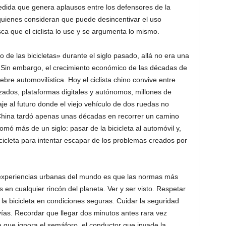
edida que genera aplausos entre los defensores de la
quienes consideran que puede desincentivar el uso
sca que el ciclista lo use y se argumenta lo mismo.
 de las bicicletas» durante el siglo pasado, allá no era una
d. Sin embargo, el crecimiento económico de las décadas de
ebre automovilística. Hoy el ciclista chino convive entre
zados, plataformas digitales y autónomos, millones de
iaje al futuro donde el viejo vehículo de dos ruedas no
China tardó apenas unas décadas en recorrer un camino
mó más de un siglo: pasar de la bicicleta al automóvil y,
icicleta para intentar escapar de los problemas creados por
s experiencias urbanas del mundo es que las normas más
en cualquier rincón del planeta. Ver y ser visto. Respetar
a bicicleta en condiciones seguras. Cuidar la seguridad
 vías. Recordar que llegar dos minutos antes rara vez
ta que ignora el semáforo, el conductor que invade la