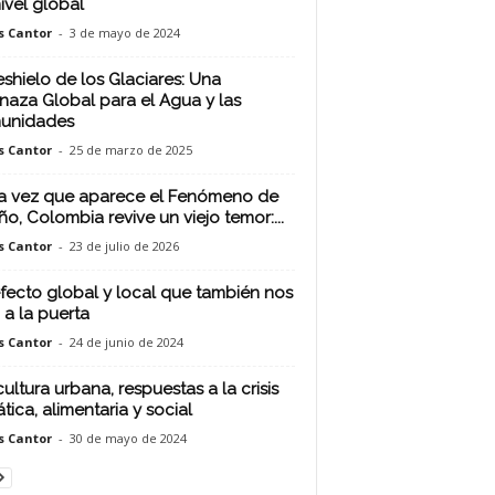
nivel global
s Cantor
-
3 de mayo de 2024
eshielo de los Glaciares: Una
aza Global para el Agua y las
unidades
s Cantor
-
25 de marzo de 2025
 vez que aparece el Fenómeno de
iño, Colombia revive un viejo temor:...
s Cantor
-
23 de julio de 2026
fecto global y local que también nos
 a la puerta
s Cantor
-
24 de junio de 2024
cultura urbana, respuestas a la crisis
tica, alimentaria y social
s Cantor
-
30 de mayo de 2024