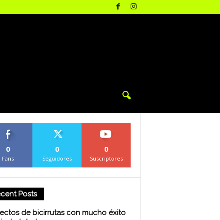
0
0
0
Fans
Seguidores
Suscriptores
cent Posts
ectos de bicirrutas con mucho éxito