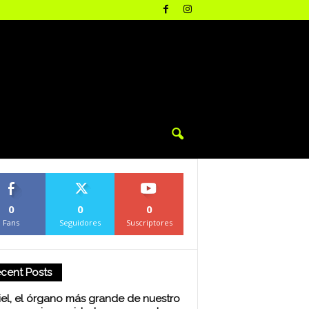
0
0
0
Fans
Seguidores
Suscriptores
cent Posts
iel, el órgano más grande de nuestro