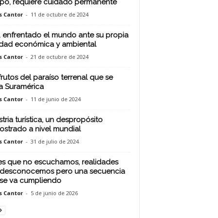
po, requiere cuidado permanente
s Cantor
-
11 de octubre de 2024
 enfrentado el mundo ante su propia
idad económica y ambiental
s Cantor
-
21 de octubre de 2024
frutos del paraíso terrenal que se
a Suramérica
s Cantor
-
11 de junio de 2024
stria turística, un despropósito
strado a nivel mundial
s Cantor
-
31 de julio de 2024
s que no escuchamos, realidades
desconocemos pero una secuencia
se va cumpliendo
s Cantor
-
5 de junio de 2026