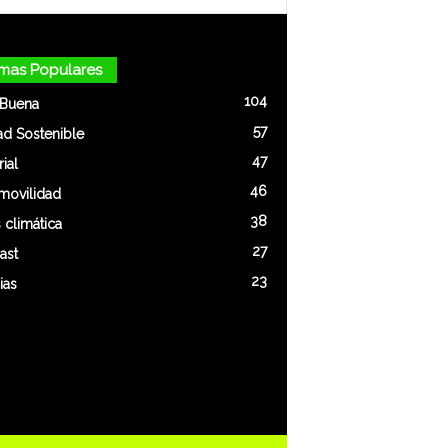
mas Populares
104
 Buena
57
ad Sostenible
47
rial
46
movilidad
38
s climática
27
ast
23
ias