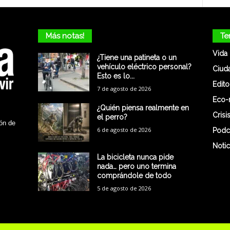
Más notas!
Te
Vida
¿Tiene una patineta o un
vehículo eléctrico personal?
Ciud
Esto es lo...
Edito
7 de agosto de 2026
Eco-
¿Quién piensa realmente en
Crisi
el perro?
ón de
6 de agosto de 2026
Podc
Notic
La bicicleta nunca pide
nada… pero uno termina
comprándole de todo
5 de agosto de 2026