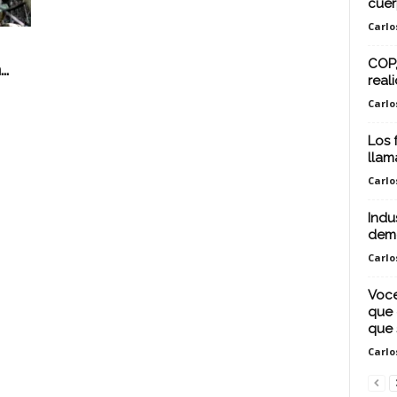
cuer
Carlo
COP,
..
real
Carlo
Los 
llam
Carlo
Indu
demo
Carlo
Voce
que 
que 
Carlo