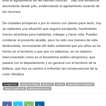
ante el agotamiento de las fuentes hídricas.”. Hay una tendencia
decreciente desde julio, evidenciando el agotamiento reciente de
los recursos.
De ciudades prósperas o por lo menos con planes para serlo, hoy
se replantea una situación que seguirá escalando, haciéndolas
menos atractivas para habitarlas, trabajar y hacer vida. Pueden
condenar al presente alcalde, pero ha sido una manera de vida
desbordada, inconsciente del daño ambiental que por años se ha
hecho en el territorio y que aún no sabemos, en un sistema
interconectado como es el biosistema andino-amazónico, que
pasará con el departamento y en general con el territorio de la
belleza, que hoy va camino a enfrentar las consecuencias de la
crisis climática.
ETIQUETAS
AGUA POTABLE
BOGOTÁ
COP16
CRECIMIENTO URBANO
CRISIS CLIMÁTICA
ENERGÍA ELECTRICA