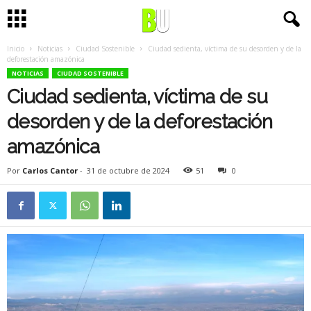
Inicio
Noticias
Ciudad Sostenible
Ciudad sedienta, víctima de su desorden y de la
deforestación amazónica
NOTICIAS
CIUDAD SOSTENIBLE
Ciudad sedienta, víctima de su
desorden y de la deforestación
amazónica
Por
Carlos Cantor
-
31 de octubre de 2024
51
0