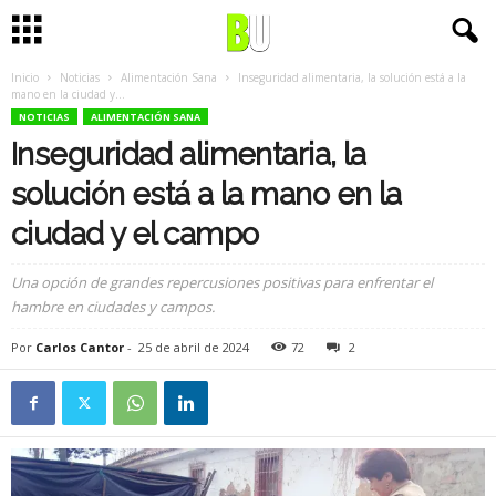
Inicio
Noticias
Alimentación Sana
Inseguridad alimentaria, la solución está a la
mano en la ciudad y...
NOTICIAS
ALIMENTACIÓN SANA
Inseguridad alimentaria, la
solución está a la mano en la
ciudad y el campo
Una opción de grandes repercusiones positivas para enfrentar el
hambre en ciudades y campos.
Por
Carlos Cantor
-
25 de abril de 2024
72
2