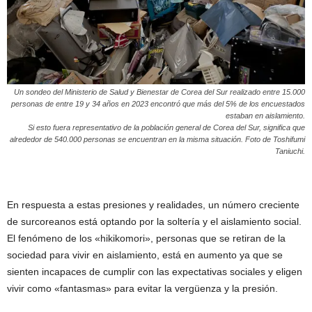
Un sondeo del Ministerio de Salud y Bienestar de Corea del Sur realizado entre 15.000
personas de entre 19 y 34 años en 2023 encontró que más del 5% de los encuestados
estaban en aislamiento.
Si esto fuera representativo de la población general de Corea del Sur, significa que
alrededor de 540.000 personas se encuentran en la misma situación. Foto de Toshifumi
Taniuchi.
En respuesta a estas presiones y realidades, un número creciente
de surcoreanos está optando por la soltería y el aislamiento social.
El fenómeno de los «hikikomori», personas que se retiran de la
sociedad para vivir en aislamiento, está en aumento ya que se
sienten incapaces de cumplir con las expectativas sociales y eligen
vivir como «fantasmas» para evitar la vergüenza y la presión.