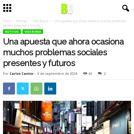
Inicio
Noticias
Vida Buena
Una apuesta que ahora ocasiona muchos problemas
sociales presentes y futuros
NOTICIAS
VIDA BUENA
Una apuesta que ahora ocasiona
muchos problemas sociales
presentes y futuros
Por
Carlos Cantor
-
3 de septiembre de 2024
63
2