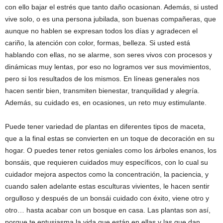
con ello bajar el estrés que tanto daño ocasionan. Además, si usted
vive solo, o es una persona jubilada, son buenas compañeras, que
aunque no hablen se expresan todos los días y agradecen el
cariño, la atención con color, formas, belleza. Si usted está
hablando con ellas, no se alarme, son seres vivos con procesos y
dinámicas muy lentas, por eso no logramos ver sus movimientos,
pero si los resultados de los mismos. En líneas generales nos
hacen sentir bien, transmiten bienestar, tranquilidad y alegría.
Además, su cuidado es, en ocasiones, un reto muy estimulante.
Puede tener variedad de plantas en diferentes tipos de maceta,
que a la final estas se convierten en un toque de decoración en su
hogar. O puedes tener retos geniales como los árboles enanos, los
bonsáis, que requieren cuidados muy específicos, con lo cual su
cuidador mejora aspectos como la concentración, la paciencia, y
cuando salen adelante estas esculturas vivientes, le hacen sentir
orgulloso y después de un bonsái cuidado con éxito, viene otro y
otro… hasta acabar con un bosque en casa. Las plantas son así,
porque te entusiasma la vida que están en ellas y las que dan