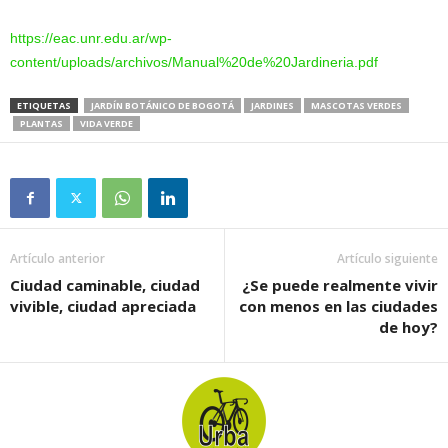
https://eac.unr.edu.ar/wp-
content/uploads/archivos/Manual%20de%20Jardineria.pdf
ETIQUETAS
JARDÍN BOTÁNICO DE BOGOTÁ
JARDINES
MASCOTAS VERDES
PLANTAS
VIDA VERDE
Artículo anterior
Artículo siguiente
Ciudad caminable, ciudad
¿Se puede realmente vivir
vivible, ciudad apreciada
con menos en las ciudades
de hoy?